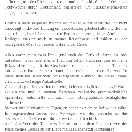
aufhörten, mir den Rücken zu stärken und mich schließlich auf der ersten
Tour-Woche durch Deutschland begleiteten, um Startschwierigkeiten
entgegen zu wirken.
Ebenfalls nicht vergessen möchte ich meinen Arbeitgeber, den ich nicht
unbedingt in devoter Haltung um diese Auszeit gebeten hatte und der mir
eine reibungslose Rückkehr in das Berufsleben ermöglichte. Auch meine
Kollegen stärkten mich in meiner Reiseabsicht und zählten zu den
häufigsten E-Mail-Schreibern während der Reise.
Allen voran muss mein Dank (und auch der Dank all derer, die hier
mitgelesen haben) aber meiner Freundin gelten. Nicht nur, dass sie meine
Reisevorbereitung mit der Gewissheit, nur auf einem kleinen Teilstück
mit von der Partie zu sein, unmittelbar erdulden musste. Sie war für
mich auch bei sämtlichen Schwierigkeiten während der Reise immer
erste und zuverlässige Anlaufstelle.
Zudem pflegte sie diese Internetseite, indem sie täglich die Google-Karte
aktualisierte und in meinen Berichten zahlreiche grammatikalische
Spitzkehren entschärfte wie auch viele orthographische Schlaglöcher
ausbesserte.
Sie war mir Motivation an Tagen, an denen es nicht so lief wie es sollte.
Im regenreichen Süden von Norwegen war der Gedanke an das
bevorstehende Treffen mit ihr ein wertvoller Lichtblick.
Auch das Ende der Tour versüßte sie mir mit dem Gedanken von der
Reise meines Lebens zu der Liebe meines Lebens zurückzukehren.