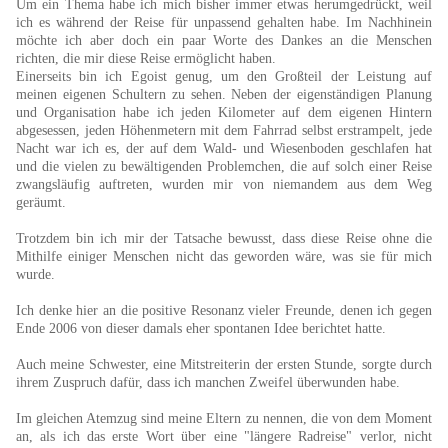
Um ein Thema habe ich mich bisher immer etwas herumgedrückt, weil
ich es während der Reise für unpassend gehalten habe. Im Nachhinein
möchte ich aber doch ein paar Worte des Dankes an die Menschen
richten, die mir diese Reise ermöglicht haben.
Einerseits bin ich Egoist genug, um den Großteil der Leistung auf
meinen eigenen Schultern zu sehen. Neben der eigenständigen Planung
und Organisation habe ich jeden Kilometer auf dem eigenen Hintern
abgesessen, jeden Höhenmetern mit dem Fahrrad selbst erstrampelt, jede
Nacht war ich es, der auf dem Wald- und Wiesenboden geschlafen hat
und die vielen zu bewältigenden Problemchen, die auf solch einer Reise
zwangsläufig auftreten, wurden mir von niemandem aus dem Weg
geräumt.
Trotzdem bin ich mir der Tatsache bewusst, dass diese Reise ohne die
Mithilfe einiger Menschen nicht das geworden wäre, was sie für mich
wurde.
Ich denke hier an die positive Resonanz vieler Freunde, denen ich gegen
Ende 2006 von dieser damals eher spontanen Idee berichtet hatte.
Auch meine Schwester, eine Mitstreiterin der ersten Stunde, sorgte durch
ihrem Zuspruch dafür, dass ich manchen Zweifel überwunden habe.
Im gleichen Atemzug sind meine Eltern zu nennen, die von dem Moment
an, als ich das erste Wort über eine "längere Radreise" verlor, nicht